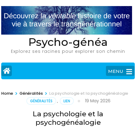
Skip
to
content
(Press
Enter)
Psycho-généa
Explorez ses racines pour explorer son chemin
MENU
>
>
Home
Généralités
La psychologie et la psychogénéalogie
19 May 2026
GÉNÉRALITÉS
,
LIEN
La psychologie et la
psychogénéalogie