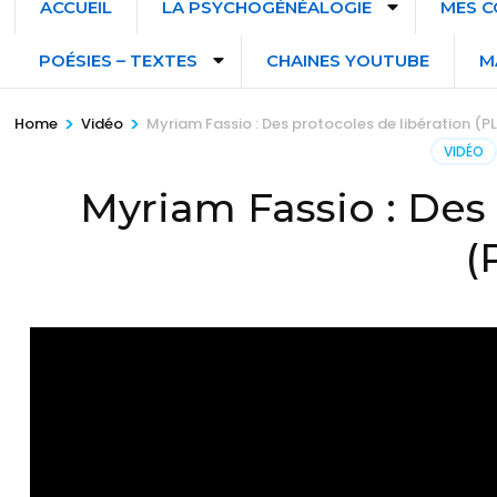
ACCUEIL
LA PSYCHOGÉNÉALOGIE
MES C
POÉSIES – TEXTES
CHAINES YOUTUBE
M
>
>
Home
Vidéo
Myriam Fassio : Des protocoles de libération (P
VIDÉO
Myriam Fassio : Des 
(