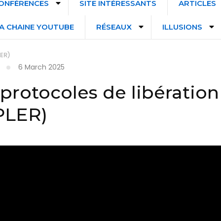
ONFÉRENCES
SITE INTÉRESSANTS
ARTICLES
A CHAINE YOUTUBE
RÉSEAUX
ILLUSIONS
LER)
6 March 2025
protocoles de libération
PLER)